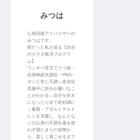
みつは
心身回復アドバイザーの
みつはです。
癌だった私が送る【自分
のカラダ救済プログラ
ム】
ワンオペ育児でうつ病・
自律神経失調症・PMS・
ガンと常に不調→依存症
克服中に自分が嫌いなこ
とがわかる→自分を好き
になったら全て絶好調に
｜毒親・アダルトチルド
レンを克服し、なんとな
くの心身の不調を薬を使
わず寝たきりの状態か
ら、楽しく過ごせるまで