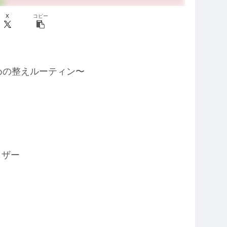
X
コピー
めの整えルーティン〜
イザー