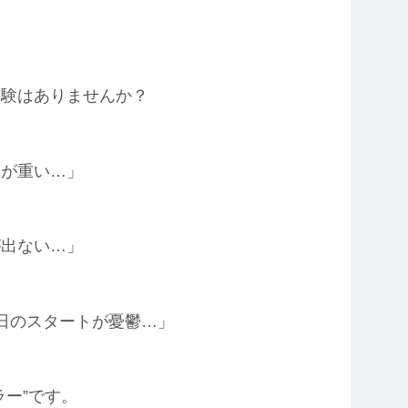
経験はありませんか？
体が重い…」
が出ない…」
日のスタートが憂鬱…」
ラー”です。