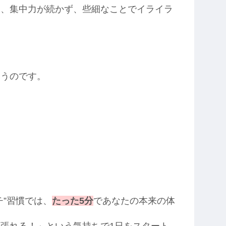
じ、集中力が続かず、些細なことでイライラ
まうのです。
チ”習慣では、
たった5分
であなたの本来の体