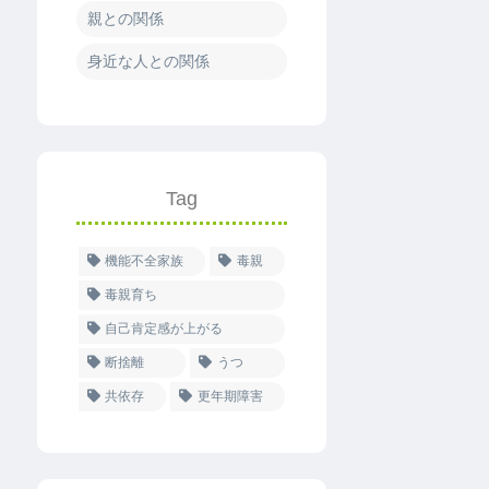
親との関係
身近な人との関係
Tag
機能不全家族
毒親
毒親育ち
自己肯定感が上がる
断捨離
うつ
共依存
更年期障害