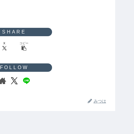
X
コピー
みつは