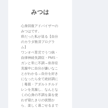
みつは
心身回復アドバイザーの
みつはです。
癌だった私が送る【自分
のカラダ救済プログラ
ム】
ワンオペ育児でうつ病・
自律神経失調症・PMS・
ガンと常に不調→依存症
克服中に自分が嫌いなこ
とがわかる→自分を好き
になったら全て絶好調に
｜毒親・アダルトチルド
レンを克服し、なんとな
くの心身の不調を薬を使
わず寝たきりの状態か
ら、楽しく過ごせるまで