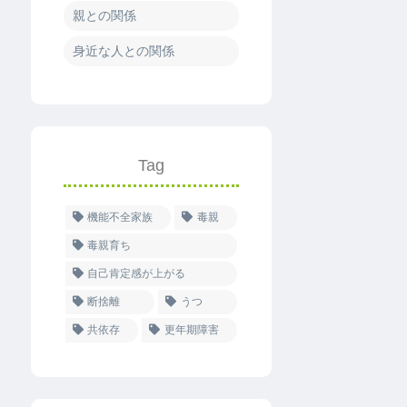
親との関係
身近な人との関係
Tag
機能不全家族
毒親
毒親育ち
自己肯定感が上がる
断捨離
うつ
共依存
更年期障害