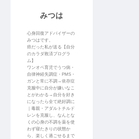
みつは
心身回復アドバイザーの
みつはです。
癌だった私が送る【自分
のカラダ救済プログラ
ム】
ワンオペ育児でうつ病・
自律神経失調症・PMS・
ガンと常に不調→依存症
克服中に自分が嫌いなこ
とがわかる→自分を好き
になったら全て絶好調に
｜毒親・アダルトチルド
レンを克服し、なんとな
くの心身の不調を薬を使
わず寝たきりの状態か
ら、楽しく過ごせるまで